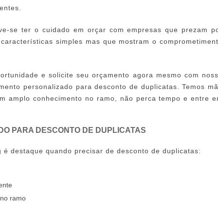
ientes.
eve-se ter o cuidado em orçar com empresas que prezam p
, características simples mas que mostram o comprometimen
portunidade e solicite seu orçamento agora mesmo com nos
imento personalizado para
desconto de duplicatas
. Temos m
uem amplo conhecimento no ramo, não perca tempo e entre 
ADO PARA DESCONTO DE DUPLICATAS
ng é destaque quando precisar de
desconto de duplicatas
:
ente
 no ramo