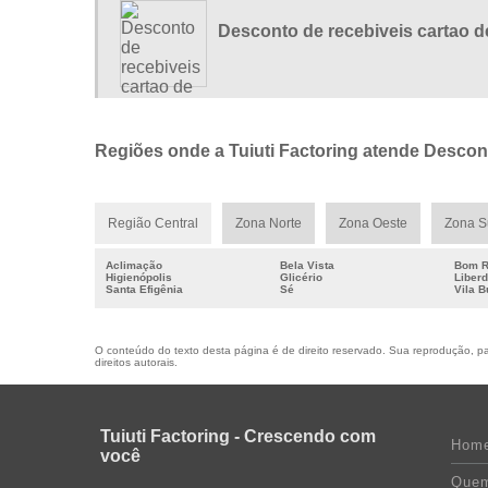
Desconto de recebiveis cartao d
Regiões onde a Tuiuti Factoring atende Descon
Região Central
Zona Norte
Zona Oeste
Zona S
Aclimação
Bela Vista
Bom R
Higienópolis
Glicério
Liber
Santa Efigênia
Sé
Vila 
O conteúdo do texto desta página é de direito reservado. Sua reprodução, par
direitos autorais
.
Tuiuti Factoring - Crescendo com
Hom
você
Que