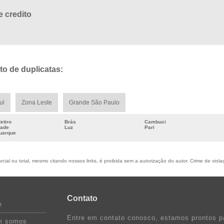
e credito
to de duplicatas:
ul
Zona Leste
Grande São Paulo
etiro
Brás
Cambuci
dade
Luz
Pari
Buarque
cial ou total, mesmo citando nossos links, é proibida sem a autorização do autor. Crime de viola
Contato
e
Entre em contato conosco, estamos prontos p
m somos