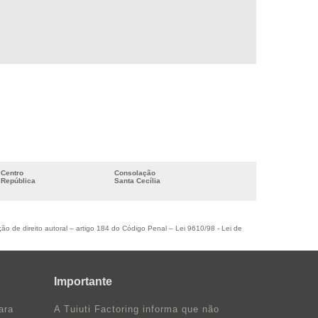
EMPRESAS DE FACTORING EM GUARULHOS
EMPRESAS DE FACTORING EM SÃO PAULO
EMPRESAS DE FACTORING EM SP
EMPRESAS DE FOMENTO MERCANTIL EM SP
EMPRESAS QUE TRABALHAM COM FOMENTO
MERCANTIL
FACTORING DESCONTO DE DUPLICATAS
FACTORING DE DUPLICATAS A RECEBER
FACTORING PARA EMPRESAS
Centro
Consolação
República
Santa Cecília
FACTORING FOMENTO MERCANTIL
FACTORING EM GUARULHOS
ção de direito autoral – artigo 184 do Código Penal –
FACTORING PARA MEI
Lei 9610/98 - Lei de
FACTORING PARA MICROEMPRESAS
FACTORING NO TATUAPÉ
Importante
FACTORING EM SÃO PAULO
ara
A Tuiuti Factoring informa que não
FACTORING EM SP